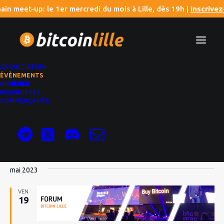
ain meet-up: le 1er mercredi du mois à Lille, dès 19h |
Inscrive
L’ASSOCIATION
ÉVÈNEMENTS
ADHÉRER
RESSOURCES
Forum
COMMERÇANTS
Évènements
Forum
Évènements
Na
Nav
19/05/2023
 - 
08/08/2026
Liste
de
Sélectionnez
par
vu
mai 2023
une
con
Év
date.
VEN
19