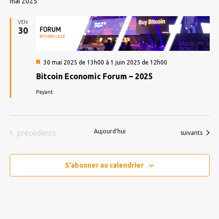
mai 2025
VEN
30
Mis
30 mai 2025 de 13h00
à
1 juin 2025 de 12h00
en
Bitcoin Economic Forum – 2025
avant
Payant
Évènements
Aujourd’hui
précédents
Évènements
suivants
S’abonner au calendrier